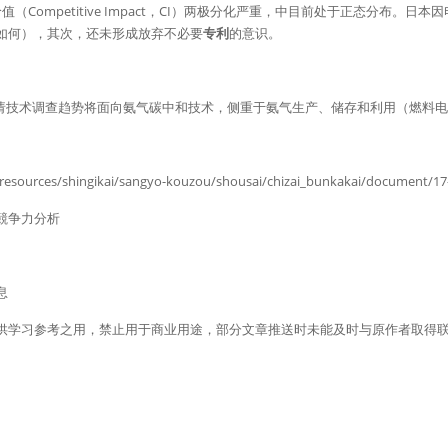
值（Competitive Impact，CI）两极分化严重，中目前处于正态分布。
如何），其次，还未形成放弃不必要
专利
的意识。
请技术调查趋势将面向氨气碳中和技术，侧重于氨气生产、储存和利用（燃料电
esources/shingikai/sangyo-kouzou/shousai/chizai_bunkakai/document/17-
競争力分析
息
供学习参考之用，禁止用于商业用途，部分文章推送时未能及时与原作者取得
。