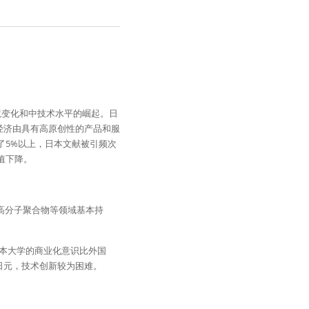
审查环境变化和中技术水平的崛起。日
明日本经济由具有高原创性的产品和服
了5%以上，日本文献被引频次
值下降。
、高分子聚合物等领域基本持
本大学的商业化意识比外国
日元，技术创新较为困难。