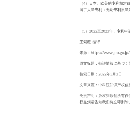
（4）日本、欧美的
专利
相对价
留了大量
专利
（无论
专利
质量
（5）2022至2023年，
专利
申
王紫薇  编译
来源：https://www.jpo.go.jp/r
原文标题：特許情報に基づく
检索日期：2022年3月3日
文章来源：中科院知识产权信
免责声明：版权归原创所有仅
权益烦请告知我们将立即删除