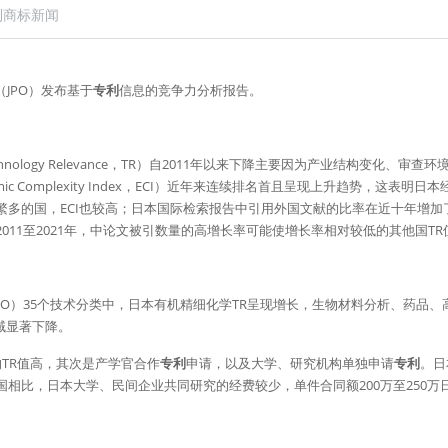
利商标新闻
（JPO）发布基于
专利
信息的竞争力分析报告。
hnology Relevance，TR）自2011年以来下降主要因为产业结构变化、
ic Complexity Index，ECI）近年来连续排名首且呈现上升趋势，这表
繁多的国，ECI也较高；日本国际检索报告中引用外国文献的比率在近十年增加
011至2021年，中论文被引数量的高增长率可能使增长率相对较低的其他国TR
PO）35个技术分类中，日本有机精细化学TR呈现增长，生物材料分析、药品
域显著下降。
TR值高，其次是产学官合作
专利
申请，以及大学、研究机构单独申请
专利
。日
国相比，日本大学、民间企业共同研究的经费较少，单件合同额200万至250万