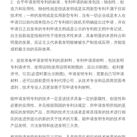
2、合乎申请发明专利的标准，专利申请的标准包括：独创性，创
造力和应用性。独创性就是指该发明或是实用新型专利不属于目前
技术性；一样的发明或是实用新型专利，沒有一切企业或是本人在
申请日以前向国务院办公厅专利权行政机关明确提出过申请，并在
申请日之后发布的专利申请文档或是公示的专利权文档中有记述。
自主创新就是指相对性于现有技术性来讲，具备明显的本质特点和
明显的发展。实证主义代表着发明能够被生产制造或应用，并能造
成积极主动的实际效果。
3、提前准备申请发明专利的原材料，专利申请原材料，包括发明
专利请求书、使用说明(使用说明有附图的，应出示附图)、权利要
求书、引言(必需时要出示附图)。申请发明专利，需要自己写申请
材料，还可以授权委托专利代理公司，从技术专业和品质两层面考
虑到，技术专业人员更加善于写申请专利材料。
能申请发明专利的技术一定是该技术具备一定的新颖性、创造性和
必要的实用性。并且根据我国的专利法规定，所申请发明所指的是
相应的发明的产品，所用的技术方法或者是将其现有的技术进行相
应的改进所提出的新的关于技术的方案。能申请发明专利的技术有
产品发明、方法发明和改进发明三大类。
根据申请发明专利的定义可知，凡是能产生相应的技术效果的创新