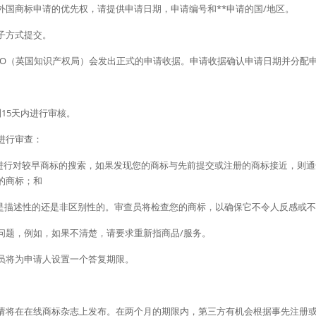
外国商标申请的优先权，请提供申请日期，申请编号和**申请的国/地区。
子方式提交。
IPO（英国知识产权局）会发出正式的申请收据。申请收据确认申请日期并分配
15天内进行审核。
进行审查：
国进行对较早商标的搜索，如果发现您的商标与先前提交或注册的商标接近，则
的商标；和
商标是描述性的还是非区别性的。审查员将检查您的商标，以确保它不令人反感或
问题，例如，如果不清楚，请要求重新指商品/服务。
员将为申请人设置一个答复期限。
请将在在线商标杂志上发布。在两个月的期限内，第三方有机会根据事先注册