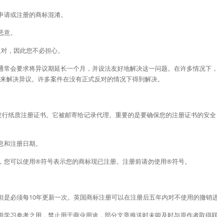
申请或注册的商标混淆。
恶意。
反对，因此您不必担心。
通常会要求将异议期延长一个月，并设法友好地解决这一问题。在许多情况下，
）来解决异议。许多案件在没有正式反对的情况下得到解决。
将发行纸质注册证书。它被邮寄给记录代理。重要的是要确保您的注册证书的安
息和注册日期。
，您可以使用®符号表示您的商标现已注册。注册前请勿使用®符号。
但是必须每10年更新一次。英国商标注册可以在注册后五年内对不使用的撤销
供学习参考之用，禁止用于商业用途，部分文章推送时未能及时与原作者取得