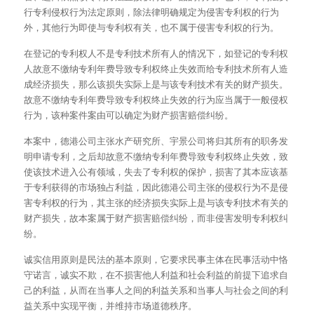
行专利侵权行为法定原则，除法律明确规定为侵害专利权的行为
外，其他行为即使与专利权有关，也不属于侵害专利权的行为。
在登记的专利权人不是专利技术所有人的情况下，如登记的专利权
人故意不缴纳专利年费导致专利权终止失效而给专利技术所有人造
成经济损失，那么该损失实际上是与该专利技术有关的财产损失。
故意不缴纳专利年费导致专利权终止失效的行为应当属于一般侵权
行为，该种案件案由可以确定为财产损害赔偿纠纷。
本案中，德港公司主张水产研究所、宇景公司将归其所有的职务发
明申请专利，之后却故意不缴纳专利年费导致专利权终止失效，致
使该技术进入公有领域，失去了专利权的保护，损害了其本应该基
于专利获得的市场独占利益，因此德港公司主张的侵权行为不是侵
害专利权的行为，其主张的经济损失实际上是与该专利技术有关的
财产损失，故本案属于财产损害赔偿纠纷，而非侵害发明专利权纠
纷。
诚实信用原则是民法的基本原则，它要求民事主体在民事活动中恪
守诺言，诚实不欺，在不损害他人利益和社会利益的前提下追求自
己的利益，从而在当事人之间的利益关系和当事人与社会之间的利
益关系中实现平衡，并维持市场道德秩序。