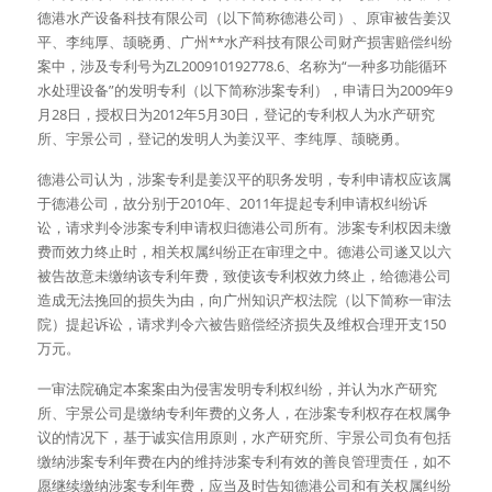
德港水产设备科技有限公司（以下简称德港公司）、原审被告姜汉
平、李纯厚、颉晓勇、广州**水产科技有限公司财产损害赔偿纠纷
案中，涉及专利号为ZL200910192778.6、名称为“一种多功能循环
水处理设备”的发明专利（以下简称涉案专利），申请日为2009年9
月28日，授权日为2012年5月30日，登记的专利权人为水产研究
所、宇景公司，登记的发明人为姜汉平、李纯厚、颉晓勇。
德港公司认为，涉案专利是姜汉平的职务发明，专利申请权应该属
于德港公司，故分别于2010年、2011年提起专利申请权纠纷诉
讼，请求判令涉案专利申请权归德港公司所有。涉案专利权因未缴
费而效力终止时，相关权属纠纷正在审理之中。德港公司遂又以六
被告故意未缴纳该专利年费，致使该专利权效力终止，给德港公司
造成无法挽回的损失为由，向广州知识产权法院（以下简称一审法
院）提起诉讼，请求判令六被告赔偿经济损失及维权合理开支150
万元。
一审法院确定本案案由为侵害发明专利权纠纷，并认为水产研究
所、宇景公司是缴纳专利年费的义务人，在涉案专利权存在权属争
议的情况下，基于诚实信用原则，水产研究所、宇景公司负有包括
缴纳涉案专利年费在内的维持涉案专利有效的善良管理责任，如不
愿继续缴纳涉案专利年费，应当及时告知德港公司和有关权属纠纷