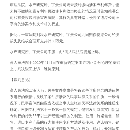
审理法院。水产研究所、宇景公司既未按时缴纳涉案专利年费，也
未将不缴纳涉案专利年费致使专利效力终止的情况及时告知德港公
司和有关权属纠纷审理法院，其行为具有过错，侵害了德港公司应
享有的涉案专利技术相关权益。
据此，一审法院判决水产研究所、宇景公司共同赔偿德港公司经济
损失及维权合理开支共计50万元。
水产研究所、宇景公司不服，向*高人民法院提起上诉。
高人民法院于2020年4月1日在重新确定案由并纠正部分论理的基础
上，判决驳回上诉，维持原判。
【裁判意见】
高人民法院二审认为，民事案件案由是将诉讼争议所包含的法律关
系进行的概括，反映了案件所涉及的民事法律关系的性质。一般情
况下，民事案件案由应当依据当事人主张的民事法律关系的性质来
确定。根据专利法第十一条第一款的规定，侵害发明或者实用新型
专利权的行为**于以生产经营为目的的制造、使用、许诺销售、销
售、进口专利产品的行为和使用专利方法以及使用、许诺销售、销
售、进口依照该专利方法直接获得的产品的行为。也即，专利法实