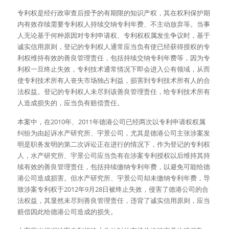
专利权是经行政审查后授予的有期限的知识产权，其在权利保护期
内有效存续需要专利权人持续交纳专利年费、不主动放弃等。当事
人无论基于何种原因对专利申请权、专利权权属发生争议时，基于
诚实信用原则，登记的专利权人通常应当负有使已经获得授权的专
利权维持有效的善良管理责任，包括持续交纳专利年费等，因为专
利权一旦终止失效，专利技术通常情况下即会进入公有领域，从而
使专利技术所有人丧失市场独占利益，损害到专利技术所有人的合
法权益。登记的专利权人未尽到该善良管理责任，给专利技术所有
人造成损失的，应当负有赔偿责任。
本案中，在2010年、2011年德港公司已经两次以专利申请权权属
纠纷为由起诉水产研究所、宇景公司，尤其是德港公司主张涉案发
明是职务发明的第二次诉讼正在进行的情况下，作为登记的专利权
人，水产研究所、宇景公司应当负有在涉案专利授权以后维持其持
续有效的善良管理责任，包括持续缴纳专利年费，以避免可能给德
港公司造成损害。但水产研究所、宇景公司却未缴纳专利年费，导
致涉案专利权于2012年9月28日被终止失效，侵害了德港公司的合
法权益，其显然未尽到善良管理责任，违背了诚实信用原则，应当
赔偿因此给德港公司造成的损失。