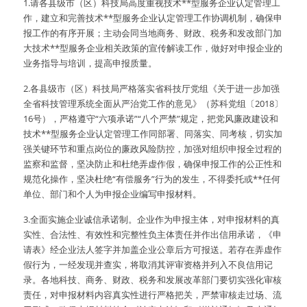
1.请各县级市（区）科技局高度重视技术**型服务企业认定管理工
作，建立和完善技术**型服务企业认定管理工作协调机制，确保申
报工作的有序开展；主动会同当地商务、财政、税务和发改部门加
大技术**型服务企业相关政策的宣传解读工作，做好对申报企业的
业务指导与培训，提高申报质量。
2.各县级市（区）科技局严格落实省科技厅党组《关于进一步加强
全省科技管理系统全面从严治党工作的意见》（苏科党组〔2018〕
16号），严格遵守“六项承诺”“八个严禁”规定，把党风廉政建设和
技术**型服务企业认定管理工作同部署、同落实、同考核，切实加
强关键环节和重点岗位的廉政风险防控，加强对组织申报全过程的
监察和监督，坚决防止和杜绝弄虚作假，确保申报工作的公正性和
规范化操作，坚决杜绝“有偿服务”行为的发生，不得委托或**任何
单位、部门和个人为申报企业编写申报材料。
3.全面实施企业诚信承诺制。企业作为申报主体，对申报材料的真
实性、合法性、有效性和完整性负主体责任并作出信用承诺，《申
请表》经企业法人签字并加盖企业公章后方可报送。若存在弄虚作
假行为，一经发现并查实，将取消其评审资格并列入不良信用记
录。各地科技、商务、财政、税务和发展改革部门要切实强化审核
责任，对申报材料内容真实性进行严格把关，严禁审核走过场、流