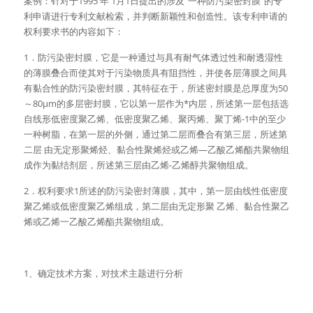
案例：针对于1995 年 1月1日提出的涉及“一种防污染密封膜”的专
利申请进行专利文献检索，并判断新颖性和创造性。该专利申请的
权利要求书的内容如下：
1．防污染密封膜，它是一种通过与具有耐气体透过性和耐透湿性
的薄膜叠合而使其对于污染物质具有阻挡性，并使各层薄膜之间具
有黏合性的防污染密封膜，其特征在于，所述密封膜是总厚度为50
～80μm的多层密封膜，它以第一层作为*内层，所述第一层包括选
自线形低密度聚乙烯、低密度聚乙烯、聚丙烯、聚丁烯-1中的至少
一种树脂，在第一层的外侧，通过第二层而叠合有第三层，所述第
二层 由无定形聚烯烃、黏合性聚烯烃或乙烯—乙酸乙烯酯共聚物组
成作为黏结剂层，所述第三层由乙烯-乙烯醇共聚物组成。
2．权利要求1所述的防污染密封薄膜，其中，第一层由线性低密度
聚乙烯或低密度聚乙烯组成，第二层由无定形聚 乙烯、黏合性聚乙
烯或乙烯一乙酸乙烯酯共聚物组成。
1、确定技术方案，对技术主题进行分析