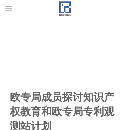
首页
业务领域
关于广正
代表客户
荣誉证书
联系我们
欧专局成员探讨知识产
行业新闻
权教育和欧专局专利观
测站计划