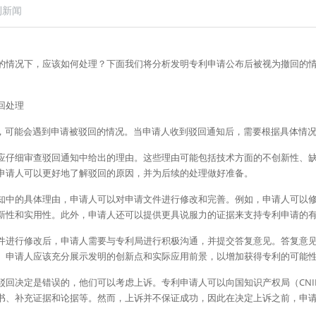
利新闻
的情况下，应该如何处理？下面我们将分析发明专利申请公布后被视为撤回的
。
回处理
过程中，可能会遇到申请被驳回的情况。当申请人收到驳回通知后，需要根据具体情
请人应仔细审查驳回通知中给出的理由。这些理由可能包括技术方面的不创新性、
申请人可以更好地了解驳回的原因，并为后续的处理做好准备。
回通知中的具体理由，申请人可以对申请文件进行修改和完善。例如，申请人可以
新性和实用性。此外，申请人还可以提供更具说服力的证据来支持专利申请的
请文件进行修改后，申请人需要与专利局进行积极沟通，并提交答复意见。答复意
。申请人应该充分展示发明的创新点和实际应用前景，以增加获得专利的可能
为驳回决定是错误的，他们可以考虑上诉。专利申请人可以向国知识产权局（CNI
书、补充证据和论据等。然而，上诉并不保证成功，因此在决定上诉之前，申