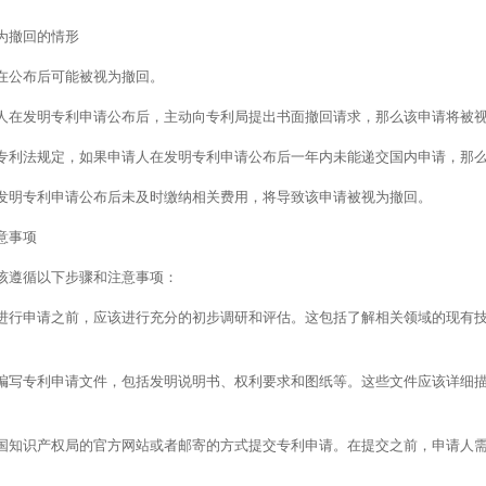
为撤回的情形
在公布后可能被视为撤回。
申请人在发明专利申请公布后，主动向专利局提出书面撤回请求，那么该申请将被
根据专利法规定，如果申请人在发明专利申请公布后一年内未能递交国内申请，那
人在发明专利申请公布后未及时缴纳相关费用，将导致该申请被视为撤回。
意事项
该遵循以下步骤和注意事项：
人在进行申请之前，应该进行充分的初步调研和评估。这包括了解相关领域的现有
需要编写专利申请文件，包括发明说明书、权利要求和图纸等。这些文件应该详细
通过国知识产权局的官方网站或者邮寄的方式提交专利申请。在提交之前，申请人
。