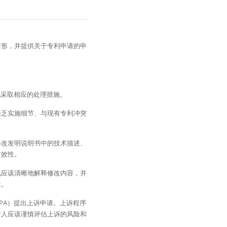
情形，并提供关于专利申请的申
况采取相应的处理措施。
缺乏实施细节、与现有专利冲突
修改发明说明书中的技术描述、
有效性。
见应该清晰地解释修改内容，并
性。
PA）提出上诉申请。上诉程序
请人应该谨慎评估上诉的风险和