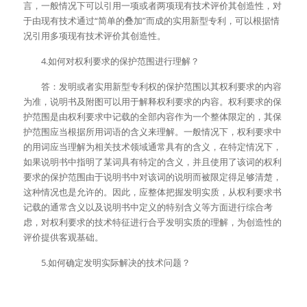
言，一般情况下可以引用一项或者两项现有技术评价其创造性，对
于由现有技术通过“简单的叠加”而成的实用新型专利，可以根据情
况引用多项现有技术评价其创造性。
　　4.如何对权利要求的保护范围进行理解？
　　答：发明或者实用新型专利权的保护范围以其权利要求的内容
为准，说明书及附图可以用于解释权利要求的内容。权利要求的保
护范围是由权利要求中记载的全部内容作为一个整体限定的，其保
护范围应当根据所用词语的含义来理解。一般情况下，权利要求中
的用词应当理解为相关技术领域通常具有的含义，在特定情况下，
如果说明书中指明了某词具有特定的含义，并且使用了该词的权利
要求的保护范围由于说明书中对该词的说明而被限定得足够清楚，
这种情况也是允许的。因此，应整体把握发明实质，从权利要求书
记载的通常含义以及说明书中定义的特别含义等方面进行综合考
虑，对权利要求的技术特征进行合乎发明实质的理解，为创造性的
评价提供客观基础。
　　5.如何确定发明实际解决的技术问题？