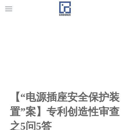
首页
业务领域
关于广正
代表客户
荣誉证书
联系我们
【“电源插座安全保护装
行业新闻
置”案】专利创造性审查
之5问5答