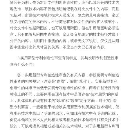
物公开为例，作为对比文件判断创造性时，应当以其公开的技术内
容为准，该技术内容不仅包括明确记载在对比文件中的内容，而且
包括对于所属技术领域的技术人员来说，隐含的且可直接地、毫无
疑义地确定的技术内容，不得随意将对比文件的内容扩大或缩小，
对比文件中包括附图的，也可以引用附图，但在引用附图时必须注
意，只有能够从附图中直接地、毫无疑义地确定的技术特征才属于
公开的内容，由附图中推测的内容，或者无文字说明、仅仅是从附
图中测量得出的尺寸及其关系，不应当作为已公开的内容。
　　3.实用新型专利创造性审查有何特点，其与发明专利创造性审
查有什么不同?
　　答：实用新型专利创造性审查的有关内容，参照发明专利创造
性审查的相关规定（注意是“参照”，而非“适用”）。实用新型专利
创造性的标准应当低于发明专利创造性的标准。两者在创造性判断
标准上的不同，主要体现在现有技术中是否存在“技术启示”的判断
上，具体体现在现有技术的“领域”和“数量”两个方面：对于实用新
型专利而言，一般着重于考虑该实用新型专利所属的技术领域，仅
在现有技术中给出了明确的启示，例如现有技术中有明确的记载，
促使本领域的技术人员到相近或者相关的技术领域寻找有关技术手
段的，可以考虑其相近或者相关的技术领域。对于实用新型专利而