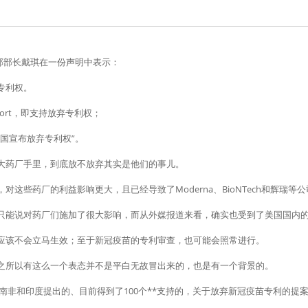
贸易部部长戴琪在一份声明中表示：
专利权。
ort，即支持放弃专利权；
国宣布放弃专利权”。
大药厂手里，到底放不放弃其实是他们的事儿。
对这些药厂的利益影响更大，且已经导致了Moderna、BioNTech和辉瑞等
只能说对药厂们施加了很大影响，而从外媒报道来看，确实也受到了美国国内
应该不会立马生效；至于新冠疫苗的专利审查，也可能会照常进行。
之所以有这么一个表态并不是平白无故冒出来的，也是有一个背景的。
南非和印度提出的、目前得到了100个**支持的，关于放弃新冠疫苗专利的提