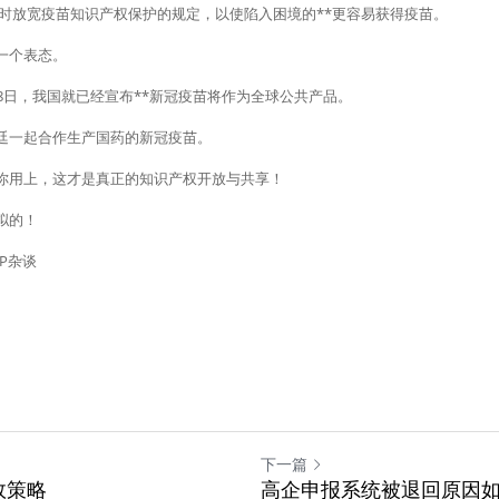
暂时放宽疫苗知识产权保护的规定，以使陷入困境的**更容易获得疫苗。
一个表态。
8日，我国就已经宣布**新冠疫苗将作为全球公共产品。
廷一起合作生产国药的新冠疫苗。
你用上，这才是真正的知识产权开放与共享！
拟的！
P杂谈
下一篇
效策略
高企申报系统被退回原因