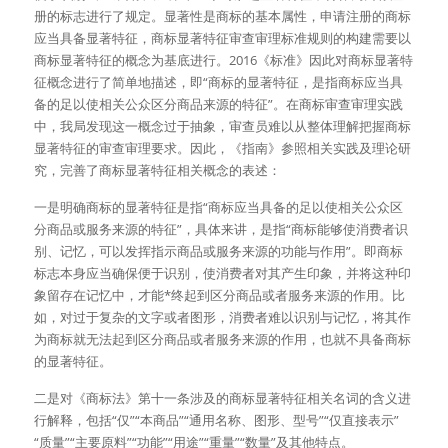
册的标志进行了规定。显著性是商标的基本属性，申请注册的商标
应当具备显著特征，商标显著特征审查审理标准规则的构建需要以
商标显著特征的概念为基底进行。2016《标准》因此对商标显著特
征概念进行了简单地描述，即“商标的显著特征，是指商标应当具
备的足以使相关公众区分商品来源的特征”。在商标审查审理实践
中，我局发现这一概念过于抽象，审查员难以从整体理解把握商标
显著特征的审查审理要求。因此，《指南》参照相关实践及理论研
究，完善了商标显著特征相关概念的表述：
一是明确商标的显著特征是指“商标应当具备的足以使相关公众区
分商品或服务来源的特征”，具体来讲，是指“商标能够使消费者识
别、记忆，可以发挥指示商品或服务来源的功能与作用”。即商标
标志本身应当确保便于识别，使消费者对其产生印象，并将这种印
象留存在记忆中，才能*终起到区分商品或者服务来源的作用。比
如，对过于复杂的文字或者图形，消费者难以识别与记忆，将其作
为商标就无法起到区分商品或者服务来源的作用，也就不具备商标
的显著特征。
二是对《商标法》第十一条涉及的商标显著特征相关名词的含义进
行解释，包括“仅”“本商品”“通用名称、图形、型号”“仅直接表示”
“质量”“主要原料”“功能”“用途”“重量”“数量”及其他特点。