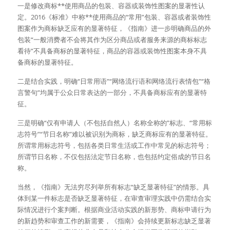
一是修改商标**使用商品的包装、容器或装饰性图案的显著性认
定。2016《标准》中称**使用商品的“常用”包装、容器或者装饰性
图案作为商标缺乏应有的显著特征，《指南》进一步明确商品的外
包装“一般消费者不会将其作为区分商品或者服务来源的商标标志
看待”不具备商标的显著特征，商品的容器或装饰性图案本身不具
备商标的显著特征。
二是结合实践，明确“日常用语”“网络流行语和网络流行表情包”“格
言警句”均属于公众日常表达的一部分，不具备商标应有的显著特
征。
三是明确“仅有申请人（不包括自然人）名称全称的”标志、“常用标
志符号”“节日名称”难以被识别为商标，缺乏商标应有的显著特征。
所谓常用标志符号，包括各类日常生活或工作中常见的标志符号；
所谓节日名称，不仅包括法定节日名称，也包括约定俗成的节日名
称。
当然，《指南》无法穷尽列举所有标志“缺乏显著特征”的情形。具
体到某一件标志是否缺乏显著特征，在审查审理实践中仍需结合实
际情况进行个案判断。根据商业活动实践的新形势、商标申请行为
的新趋势和审查工作的新需要，《指南》会持续更新标志缺乏显著