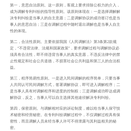
第一，意思自治原则。这一原则，客观上要求排除公权力的介入，
成为调解专利纠纷的指导性原则。该原则体现在：一是选择调解解
决专利纠纷是当事人的自主意愿；二是调解协议的成功签订也是当
事人的意思自治；三是在调解过程中随时退出调解也是当事人自主
性的体现。
第二，合法性原则。主要依据我国《人民调解法》第3条第2款规
定，“不违背法律、法规和国家政策”，要求调解过程与调解协议必
须具有合法性，即不得违背当事人的真实意愿，不违反法律中的禁
止性规定和社会公共道德，不损害社会公共利益和第三人的合法权
益。
第三，程序简易性原则。一是进入民间调解的程序简单，只要当事
人共同认可民间调解方式，签署调解协议，即可进入调解程序；二
是当事人具有对调解程序和进度的控制权；三是调解成功即达成调
解协议，反之，当事人可以自主选择其他途径解决专利纠纷。
第四，保密原则。与调解相对应的诉讼制度，难以给当事人保守技
术秘密和经营秘密。在专利纠纷调解过程中，不仅调解过程具有保
密性，而且调解人员未经当事人许可不得泄露与其利益相关的秘
密。