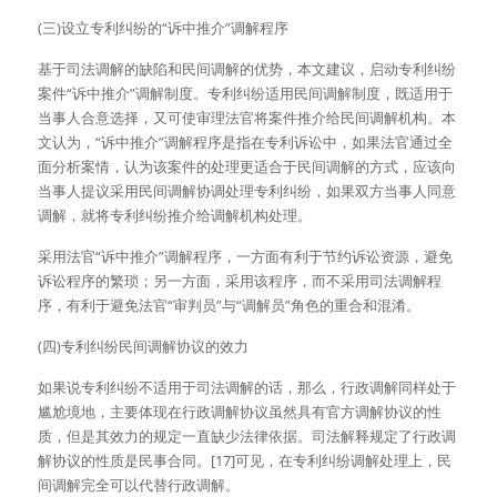
(三)设立专利纠纷的“诉中推介”调解程序
基于司法调解的缺陷和民间调解的优势，本文建议，启动专利纠纷
案件“诉中推介”调解制度。专利纠纷适用民间调解制度，既适用于
当事人合意选择，又可使审理法官将案件推介给民间调解机构。本
文认为，“诉中推介”调解程序是指在专利诉讼中，如果法官通过全
面分析案情，认为该案件的处理更适合于民间调解的方式，应该向
当事人提议采用民间调解协调处理专利纠纷，如果双方当事人同意
调解，就将专利纠纷推介给调解机构处理。
采用法官“诉中推介”调解程序，一方面有利于节约诉讼资源，避免
诉讼程序的繁琐；另一方面，采用该程序，而不采用司法调解程
序，有利于避免法官“审判员”与“调解员”角色的重合和混淆。
(四)专利纠纷民间调解协议的效力
如果说专利纠纷不适用于司法调解的话，那么，行政调解同样处于
尴尬境地，主要体现在行政调解协议虽然具有官方调解协议的性
质，但是其效力的规定一直缺少法律依据。司法解释规定了行政调
解协议的性质是民事合同。[17]可见，在专利纠纷调解处理上，民
间调解完全可以代替行政调解。