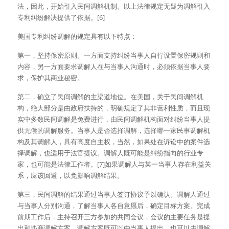
法，因此，开始引入民间调解机制。以上法律规定无疑为调解引入
专利纠纷解决提供了依据。[6]
美国专利纠纷调解的规定具有以下特点：
第一，坚持保密原则。一方面支持纠纷当事人自行设置保密规则和
内容，另一方面要求调解人在与当事人沟通时，必须依据当事人要
求，保护其商业秘密。
第二，确立了民间调解的主渠道地位。在美国，关于民间调解机
构，绝大部分是由政府扶持的，明确规定了其非营利性质，而且现
实中多数民间调解是免费进行，由民间调解机构面对纠纷当事人提
供无偿的调解服务。当事人是否选择调解，选择哪一家民事调解机
构及其调解人，具有高度自主权，当然，如果处在诉讼中的案件选
择调解，也适用于法官提议。调解人既可能是纠纷指向的行业专
家，也可能是法律工作者。[7]如果调解人与某一当事人存在利益关
系，应该回避，以免影响调解结果。
第三，民间调解的结果通过当事人签订协议予以确认。调解人通过
与当事人分别沟通，了解当事人各自意愿后，确定目标方案。完成
前期工作后，主持召开三方参加的共同会议，会议的主要任务是提
出和协商调解方案。调解方案既可以由当事人提出，也可以由调解