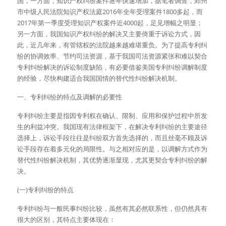
国，一方面，知识产权纠纷案件逐年快速增加，据笔者调查，郑州
市中级人民法院知识产权法庭2016年全年受理案件1800多起，而
2017年第一季度受理知识产权案件近4000起，足见增幅之明显；
另一方面，我国知识产权纠纷的解决又主要倚重于诉讼方式，因
此，近几年来，有管辖权的法院越来越难堪重负。为了提高专利纠
纷的协调效率、节约司法资源，基于我国司法资源紧张和难以契合
专利纠纷解决的诉讼制度缺陷，有必要借鉴美国专利纠纷调解制度
的经验，尽快构建适合我国国情的替代性纠纷解决机制。
一、专利纠纷的特点及调解的必要性
专利纠纷主要是指因专利权在确认、限制、应用和保护过程中所发
生的利益冲突。我国现有法律框架下，在解决专利纠纷的主要途径
选择上，诉讼手段往往是纠纷双方首先选择的，而且丝毫不顾及诉
讼手段存在着多元化的局限性。与之相对应的是，以调解方式作为
替代性纠纷解决机制，其优势逐渐显现，尤其更契合专利纠纷的解
决。
(一)专利纠纷的特点
专利纠纷与一般民事纠纷比较，虽然有其必然联系性，但仍然具有
很大的区别，其特点主要体现在：