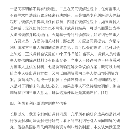
一是民事调解不具有强制性。二是在民间调解过程中，任何当事人
不得寻求司法或行政途径来解决纠纷。三是如果专利纠纷进入仲裁
程序，调解员不得再担任仲裁员。四是在调解过程中，如果调解人
员判断，无论如何努力也不可能形成调解结果，可以书面通知当事
人退出调解并说明理由。五是基于专利纠纷解决，如果纠纷当事人
一方要求另一方提供相关材料，那么另一方应当同意提供。六是专
利纠纷双方当事人向调解员陈述意见，既可以会前陈述，也可以会
上陈述，正式调解会议提前10个工作日通知当事人，调解人员对当
事人提供的陈述材料负有保密义务，当事人不经许可也不得查看对
方当事人提供的材料。七是协商确定解决争议的方案，既可以由纠
纷当事人提出调解方案，又可以由调解员向当事人提出*终调解方
案。协商成功，达成一致协议；协商没有结果，即终结调解程序。
八是对于调解未能达成协议的，如果当事人不坚持继续调解，则由
调解员征询当事人意见，确认选择仲裁还是其他途径。[11]
四、美国专利纠纷调解制度的借鉴
长期以来，我国专利纠纷调解问题，几乎所有的研究成果都是针对
行政调解和司法调解进行研究，看不到专利纠纷引入民间调解的研
究。借鉴美国依靠民间调解协调专利纠纷的制度，本文认为我国应