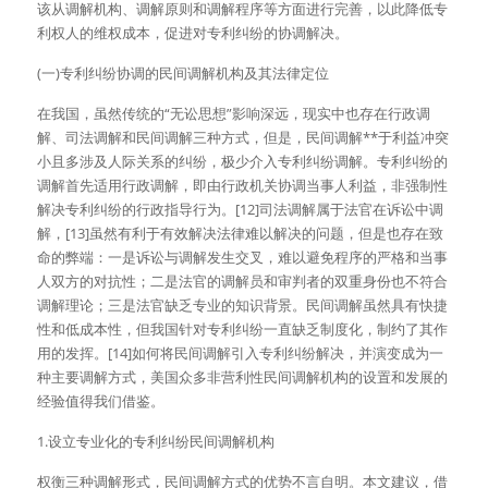
该从调解机构、调解原则和调解程序等方面进行完善，以此降低专
利权人的维权成本，促进对专利纠纷的协调解决。
(一)专利纠纷协调的民间调解机构及其法律定位
在我国，虽然传统的“无讼思想”影响深远，现实中也存在行政调
解、司法调解和民间调解三种方式，但是，民间调解**于利益冲突
小且多涉及人际关系的纠纷，极少介入专利纠纷调解。专利纠纷的
调解首先适用行政调解，即由行政机关协调当事人利益，非强制性
解决专利纠纷的行政指导行为。[12]司法调解属于法官在诉讼中调
解，[13]虽然有利于有效解决法律难以解决的问题，但是也存在致
命的弊端：一是诉讼与调解发生交叉，难以避免程序的严格和当事
人双方的对抗性；二是法官的调解员和审判者的双重身份也不符合
调解理论；三是法官缺乏专业的知识背景。民间调解虽然具有快捷
性和低成本性，但我国针对专利纠纷一直缺乏制度化，制约了其作
用的发挥。[14]如何将民间调解引入专利纠纷解决，并演变成为一
种主要调解方式，美国众多非营利性民间调解机构的设置和发展的
经验值得我们借鉴。
1.设立专业化的专利纠纷民间调解机构
权衡三种调解形式，民间调解方式的优势不言自明。本文建议，借