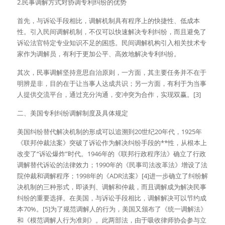
2.民事调解方式对协调专利纠纷的优势
首先，与诉讼手段相比，调解机制具有程序上的快捷性、低成本
性。引入民间调解机制，不仅可以快速解决专利纠纷，而且避免了
诉讼法官特定专业知识不足的困惑。民间调解机构引入相关技术专
家作为调解员，有利于更加公平、高效地解决专利纠纷。
其次，民事调解坚持意思自治原则，一方面，其主要任务并不在于
明辨是非，目的在于让当事人达成共识；另一方面，有利于为当事
人提供交流平台，通过充分沟通，变冲突为合作，实现双赢。[3]
二、美国专利纠纷调解制度及具体规定
美国纠纷替代解决机制的形成可以追溯到20世纪20年代，1925年
《联邦仲裁法案》突破了诉讼作为解决纠纷手段的**性，从根本上
改变了“诉讼爆炸”时代。1946年的《联邦行政程序法》确立了行政
调解替代诉讼的法律效力；1990年的《民事司法改革法》增设了法
院仲裁和调解程序；1998年的《ADR法案》[4]进一步确立了纠纷解
决机制的三种形式，即谈判、调解和仲裁，而且调解成为解决民事
纠纷的重要选择。在美国，与诉讼手段相比，调解解决可以节约成
本70%。[5]为了规范调解人的行为，美国又颁布了《统一调解法》
和《模范调解人行为准则》。此两部法，由于吸收律师协会参与立