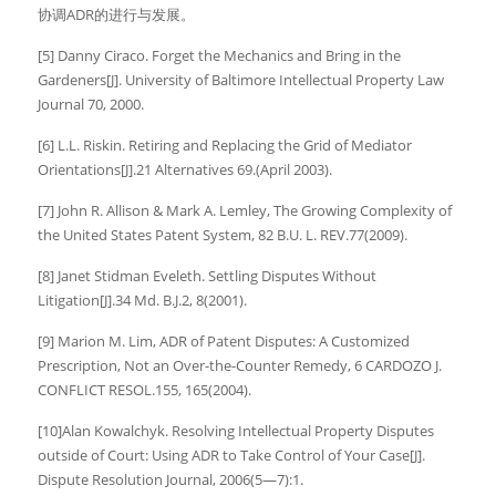
协调ADR的进行与发展。
[5] Danny Ciraco. Forget the Mechanics and Bring in the 
Gardeners[J]. University of Baltimore Intellectual Property Law 
Journal 70, 2000.
[6] L.L. Riskin. Retiring and Replacing the Grid of Mediator 
Orientations[J].21 Alternatives 69.(April 2003).
[7] John R. Allison & Mark A. Lemley, The Growing Complexity of 
the United States Patent System, 82 B.U. L. REV.77(2009).
[8] Janet Stidman Eveleth. Settling Disputes Without 
Litigation[J].34 Md. B.J.2, 8(2001).
[9] Marion M. Lim, ADR of Patent Disputes: A Customized 
Prescription, Not an Over-the-Counter Remedy, 6 CARDOZO J. 
CONFLICT RESOL.155, 165(2004).
[10]Alan Kowalchyk. Resolving Intellectual Property Disputes 
outside of Court: Using ADR to Take Control of Your Case[J]. 
Dispute Resolution Journal, 2006(5—7):1.