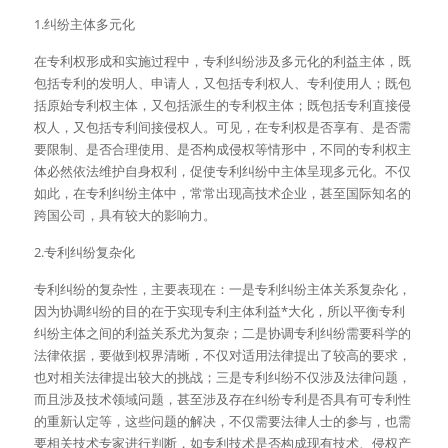
1.纠纷主体多元化
在专利权形成和实施过程中，专利纠纷涉及多元化的利益主体，既
包括专利的发明人、申请人，又包括专利权人、专利使用人；既包
括原始专利权主体，又包括派生的专利权主体；既包括专利直接侵
权人，又包括专利间接侵权人。可见，在专利权是否享有、是否需
要限制、是否合理使用、是否构成侵权等情形中，不同的专利权主
体必然依法维护自身权利，促使专利纠纷中主体呈现多元化。不仅
如此，在专利纠纷主体中，常常出现高技术企业，甚至国际知名的
跨国公司，具有较大的影响力。
2.专利纠纷复杂化
专利纠纷的复杂性，主要表现在：一是专利纠纷主体关系复杂化，
因为协调纠纷的目的在于实现专利主体利益*大化，所以平衡专利
纠纷主体之间的利益关系尤为复杂；二是协调专利纠纷需要科学的
法律依据，要做到权界清晰，不仅对适用法律提出了较高的要求，
也对相关法律提出较大的挑战；三是专利纠纷不仅涉及法律问题，
而且涉及技术领域问题，甚至涉及存在纠纷专利是否具有可专利性
的重新认定等，这些问题的解决，不仅需要法律人士的参与，也需
要相关技术专家进行判断，如专利技术是否构成现有技术、侵权产