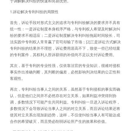
于调解解决纠纷的快速和简易优势。
1.诉讼解决专利纠纷的局限性
首先，诉讼手段对形式主义的追求与专利纠纷解决的要求并不具有
统一性：一是诉讼制度本身程序严格，与专利权人希望及时解决纠
纷的要求不相适应；二是诉讼制度解决专利纠纷拖延时间较长，司
法实践中专利权人常常赢了官司却输了市场；[2]三是诉讼方式解决
专利纠纷的结果并不理想，诉讼费用居高不下，致使一些已经结案
的专利案件，其权利人胜诉获得的补偿尚不足以支付诉讼费用。
其次，基于专利的专业性强，仅依靠法官的专业知识，很难对侵权
事实作出准确判断，其判断的偏差，必然影响判决结果的公正性和
客观性。
再次，专利纠纷当事人之间的关系，虽然基于专利侵权的事实而确
认，但是他们之间并不必然存在对立关系，如果利益冲突得到协
调，多数情况下可能产生共同利益。专利纠纷一旦进入诉讼程序，
多数情况下会导致诉讼当事人之间的对立关系，而且诉讼结果还将
使其对立关系出现加剧趋势，这样，不仅使纠纷当事人有可能达成
合作的希望破灭，而且势必削弱诉讼所产生的效果和价值。