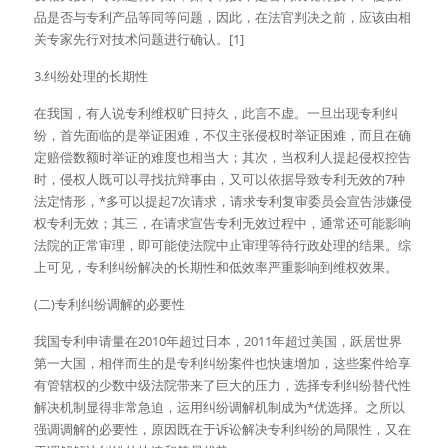
品是否与专利产品等同等问题，因此，在法官判决之前，应该由相
关专家先行对技术问题进行确认。[1]
3.纠纷处理的长期性
在我国，有人说专利维权旷日持久，此言不虚。一旦出现专利纠
纷，首先面临的是举证困难，不仅主张侵权时举证困难，而且在确
定赔偿数额时举证的难度也相当大；其次，当权利人提起侵权控告
时，侵权人既可以寻找抗辩事由，又可以依据导致专利无效的7种
法定情形，*多可以提起7次请求，请求专利复审委员会宣告涉嫌侵
权专利无效；其三，在请求宣告专利无效过程中，通常还可能影响
法院的正常审理，即可能使法院中止审理等待行政处理的结果。综
上可见，专利纠纷解决的长期性和低效率严重影响到维权效果。
(二)专利纠纷调解的必要性
我国专利申请量在2010年超过日本，2011年超过美国，跃居世界
第一大国，相伴而生的是专利纠纷案件也快速增加，这些案件给享
有管辖权的少数中级法院带来了巨大的压力，选择专利纠纷替代性
解决机制显得非常急迫，运用纠纷调解机制成为*优选择。之所以
强调调解的必要性，原因既在于诉讼解决专利纠纷的局限性，又在