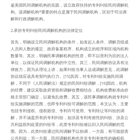
鉴美国民间调解机构的实践，设立政府扶持的专利纠纷民间调解机
构。该调解机构*重要的特点是属于民间调解机构，区别于司法调
解和行政调解机构。
2.承担专利纠纷民间调解机构的法律定位
首先，明确设立民间调解机构的条件，如发起人条件、调解员组成
人员和人数的规定、政府备案程序、机构成立的程序和区域内机构
数量等。其次，明确民事调解机构的性质，即不以营利为目的法人
单位，以保证民间调解机构的中立性。其三，民间调解协议具有法
律效力，因为从理论上讲，如果纠纷当事人达成调解意见，此调解
协议就应该具有契约执行力。[15]其四，对专利纠纷实施民间调
解，不同于《人民调解法》规定的民间纠纷调解，[16]因此，机构
的经费，建议采取政府资助和调解收费相结合，机构收费标准由价
格主管部门确定，以避免乱收费。其五，该民事调解机构就专利纠
纷实施调解的范围，也即专利纠纷可调解的范围，本文认为，主要
包括专利侵权、侵权赔偿、专利许可使用、专利转让等纠纷的调
解，并不涵盖所有的专利纠纷，如涉及专利有效性的纠纷、涉及公
共利益权利处置的纠纷等，此类专利纠纷难以归入民间调解的范
围。因为，此类纠纷通过民间调解予以协调，一方面，有可能损害
公共利益；另一方面，民间调解机构也并非专利有效性的确权机