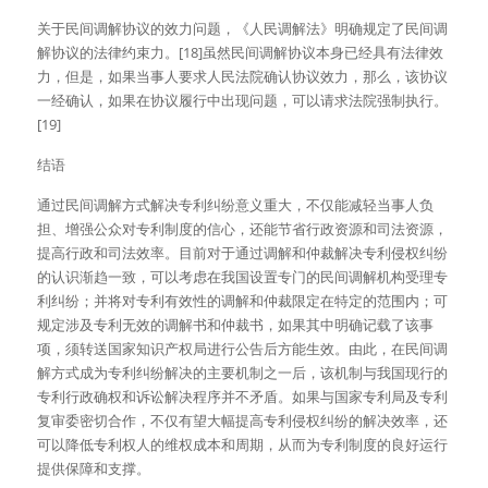
关于民间调解协议的效力问题，《人民调解法》明确规定了民间调
解协议的法律约束力。[18]虽然民间调解协议本身已经具有法律效
力，但是，如果当事人要求人民法院确认协议效力，那么，该协议
一经确认，如果在协议履行中出现问题，可以请求法院强制执行。
[19]
结语
通过民间调解方式解决专利纠纷意义重大，不仅能减轻当事人负
担、增强公众对专利制度的信心，还能节省行政资源和司法资源，
提高行政和司法效率。目前对于通过调解和仲裁解决专利侵权纠纷
的认识渐趋一致，可以考虑在我国设置专门的民间调解机构受理专
利纠纷；并将对专利有效性的调解和仲裁限定在特定的范围内；可
规定涉及专利无效的调解书和仲裁书，如果其中明确记载了该事
项，须转送国家知识产权局进行公告后方能生效。由此，在民间调
解方式成为专利纠纷解决的主要机制之一后，该机制与我国现行的
专利行政确权和诉讼解决程序并不矛盾。如果与国家专利局及专利
复审委密切合作，不仅有望大幅提高专利侵权纠纷的解决效率，还
可以降低专利权人的维权成本和周期，从而为专利制度的良好运行
提供保障和支撑。