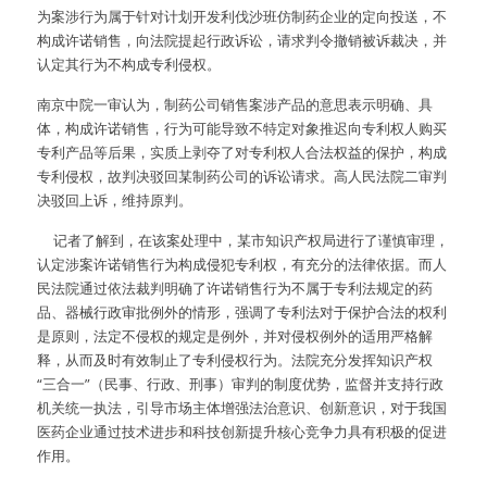
为案涉行为属于针对计划开发利伐沙班仿制药企业的定向投送，不
构成许诺销售，向法院提起行政诉讼，请求判令撤销被诉裁决，并
认定其行为不构成专利侵权。
南京中院一审认为，制药公司销售案涉产品的意思表示明确、具
体，构成许诺销售，行为可能导致不特定对象推迟向专利权人购买
专利产品等后果，实质上剥夺了对专利权人合法权益的保护，构成
专利侵权，故判决驳回某制药公司的诉讼请求。高人民法院二审判
决驳回上诉，维持原判。
     记者了解到，在该案处理中，某市知识产权局进行了谨慎审理，
认定涉案许诺销售行为构成侵犯专利权，有充分的法律依据。而人
民法院通过依法裁判明确了许诺销售行为不属于专利法规定的药
品、器械行政审批例外的情形，强调了专利法对于保护合法的权利
是原则，法定不侵权的规定是例外，并对侵权例外的适用严格解
释，从而及时有效制止了专利侵权行为。法院充分发挥知识产权
“三合一”（民事、行政、刑事）审判的制度优势，监督并支持行政
机关统一执法，引导市场主体增强法治意识、创新意识，对于我国
医药企业通过技术进步和科技创新提升核心竞争力具有积极的促进
作用。