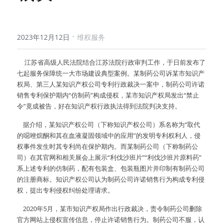
·
2023年12月12日
维权服务
     江苏省高级人民法院结合江苏法院行政审判工作，于日前发布了
七起服务保障统一大市场建设典型案例。某制药公司诉某市知识产
权局、第三人某知识产权公司专利行政裁决一案中，制药公司许诺
销售专利保护期内“仿制药”构成侵权，某市知识产权局发出“禁止
令”竟成被告，好在知识产权行政执法得到法院判决支持。
    据介绍，某知识产权公司（下称知识产权公司）系名称为“取代
的噁唑烷酮和其在血液凝固领域中的应用”的发明专利权利人，侵
权事件发生时其专利尚在保护期内。而某制药公司（下称制药公
司）在其官网和相关展会上展示“利伐沙班片”“利伐沙班片原料药”
系上述专利的仿制药，配有包装盒、包装瓶图片并印制有制药公司
的注册商标。知识产权公司认为制药公司许诺销售行为构成专利侵
权，提出专利侵权纠纷处理请求。
    2020年5月，某市知识产权局作出行政裁决，责令制药公司删除
官方网站上侵权宣传信息，停止许诺销售行为。制药公司不服，认