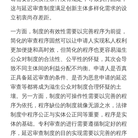
这与延迟审查制度满足创新主体多样化需求的设
立初衷尚存差距。
一方面，制度的有效性需要以完善程序为前提，
简化的审查程序固然可以让申请人实现私人权利
更加便捷和高时效，但简化的程序也更容易滋生
公众对制度的合法性、公平性的怀疑，其次会导
致不同主体间的利益分配不均衡。申请人是否真
正具备延迟审查的条件、是否为恶意申请的延迟
审查等都将成为滋生公众对制度合理怀疑的土
壤。另一方面，制度的可操作性需要以完善的程
序为依托，程序缺位的制度就像无源之水，法律
制度中程序公正与实体公正同等重要，程序是实
体的基础。专利审查的进行需要遵循制定好的程
序，延迟审查制度的目的实现需要以完善的程序