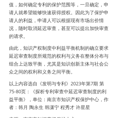
值，如何确定专利的保护范围等，一旦确定，申
请人就希望能够快速获得授权。因此为了保护申
请人的利益，申请人可以根据现有市场出价情
况，随时取消延迟审查，甚至可以提出加快审查
的请求。
由此，知识产权制度中利益平衡机制的确立要求
延迟审查制度所规范的权利与义务在整体分布与
组合上达致平衡，尤其是知识创新主体与社会公
众之间的权利和义务之间平衡。
以上内容选自《发明与专利》2023年第7期 第
75-80页：《探析专利审查中延迟审查制度的利
益平衡》，单位：南京市知识产权保护中心，作
者：韩月 陶永生 韩潇宁 程秀才 许星星