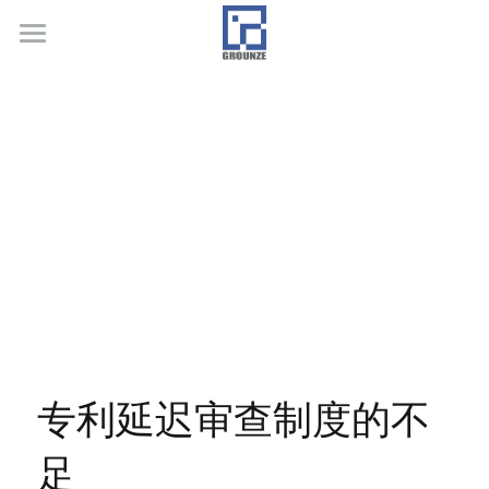
首页
业务领域
关于广正
代表客户
荣誉证书
联系我们
行业新闻
专利延迟审查制度的不
足