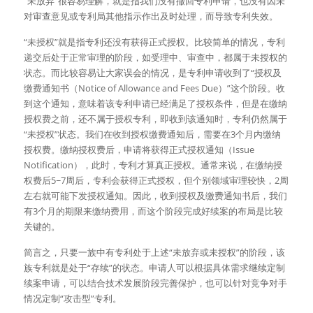
“未放弃”很容易理解，就是指我们没有撤回专利申请，也没有因未
对审查意见或专利局其他指示作出及时处理，而导致专利失效。
“未授权”就是指专利还没有获得正式授权。比较简单的情况，专利
递交后处于正常审理的阶段，如受理中、审查中，都属于未授权的
状态。而比较容易让大家误会的情况，是专利申请收到了“授权及
缴费通知书（Notice of Allowance and Fees Due）”这个阶段。收
到这个通知，意味着该专利申请已经满足了授权条件，但是在缴纳
授权费之前，还不属于授权专利，即收到该通知时，专利仍然属于
“未授权”状态。我们在收到授权缴费通知后，需要在3个月内缴纳
授权费。缴纳授权费后，申请将获得正式授权通知（Issue 
Notification），此时，专利才算真正授权。通常来说，在缴纳授
权费后5~7周后，专利会获得正式授权，但个别领域审理较快，2周
左右就可能下发授权通知。因此，收到授权及缴费通知书后，我们
有3个月的期限来缴纳费用，而这个阶段完成好续案的布局是比较
关键的。
简言之，只要一族中有专利处于上述“未放弃或未授权”的阶段，该
族专利就是处于“存续”的状态。申请人可以根据具体需求继续定制
续案申请，可以结合技术发展阶段完善保护，也可以针对竞争对手
情况定制“攻击型”专利。