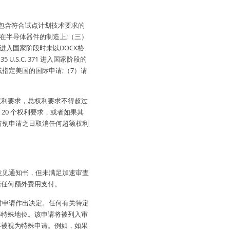
包含符合试点计划技术要求的
在半导体器件的制造上;（三）
进入国家阶段时未以DOCX格
U.S.C. 371 进入国家阶段的
指定美国的国际申请;（7）请
权利要求，总权利要求不得超过
20 个权利要求，或者如果其
提出特别申请之日取消任何超额权利
意见通知书，但未满足加速审查
括任何额外费用支付。
对申请作出决定。任何有关特定
得特殊地位。该申请将被列入审
再被视为特殊申请。例如，如果