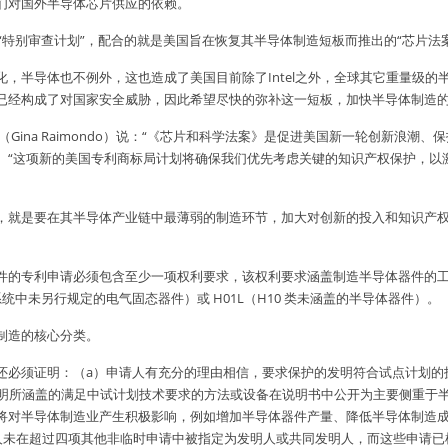
们对国外半导体芯片供应的依赖。
一“特别审查计划”，配合的就是美国旨在恢复其半导体制造短板而推出的“芯片法
，半导体也不例外，这也造成了美国目前除了Intel之外，全球其它重量级的
已经构成了对国家安全威胁，因此希望尽快的弥补这一短板，加快半导体制造
（Gina Raimondo）说：“《芯片和科学法案》是促进美国新一轮创新浪潮
。“这项新的美国专利商标局计划将确保我们优先考虑关键的知识产权保护，以
，就是要在其半导体产业链中最薄弱的制造环节，加大对创新的投入和知识产
。
件的专利申请必须包含至少一项权利要求，该权利要求涵盖制造半导体器件的工
 系统中未另行规定的电气固态器件）或 H01L（H10 类未涵盖的半导体器件）。
制造的核心分类。
还必须证明：（a）申请人有充分的理由相信，要求保护的发明符合试点计划的
发明所涵盖的满足中试计划技术要求的方法或设备在说明书中公开为主要侧重于半
将对半导体制造业产生积极影响，例如增加半导体器件产量、降低半导体制造成
人未在超过四项其他非临时申请中被指定为发明人或共同发明人，而这些申请已