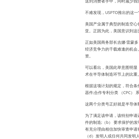
送到消费者手中，同时减少我
不难发现，USPTO推出的这
美国产业属于典型的制造空心化
亚。正因为此，美国意识到这
正如美国商务部长吉娜·雷蒙多
经济竞争力的千载难逢的机会
资。
可以看出，美国此举意图明显
术在半导体制造环节上的比重
根据这项计划的规定，符合条
器件;合作专利分类 （CPC）
这两个分类号正好就是半导体
为了满足该申请，该特别申请
件的制造;（b） 要求保护的
有充分理由相信加快审查申请
（d）发明人或任何共同发明