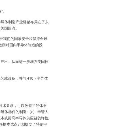
案”。
半导体制造产业链都布局在了东
的美国回流。
、保护我们的国家安全和保持全球
激励对国内半导体制造的投
权产出，从而进一步增强美国技
艺或设备，并与H10（半导体
技术要求，可以改善半导体器
导体器件的制造;（c） 申请人
本或提高半导体供应链的弹性;
根据本试点计划提交了特别申