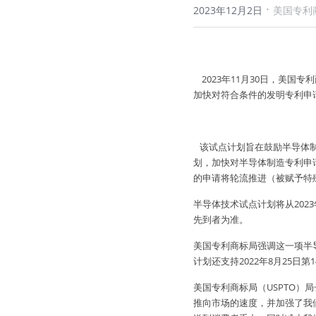
·
2023年12月2日
美国专利
    2023年11月30日，美国专利商标局（USPTO）宣布推出一项“半导体技术试点计划（Semiconductor Technology Pilot Program）”，通过
加快对符合条件的发明专利申
   该试点计划旨在鼓励半导体制造领域的研究、开发和创新，并提供公平的知识产权保护，以激励半导体制造领域的投资。根据该试点计
划，加快对半导体制造专利申
的申请将轮流推进（被赋予特
半导体技术试点计划将从2023
先到者为准。
美国专利商标局强调这一项半导
计划还支持2022年8月25
美国专利商标局（USPTO）局
推向市场的速度，并加强了我