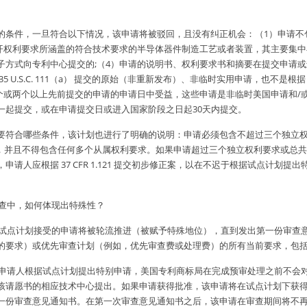
的条件，一旦符合以下情况，该申请将被驳回，且没有纠正机会：（1）申请不
公开权利要求所涵盖的符合技术要求的半导体器件制造工艺或者装置，其主要集中
子方式向专利中心提交的;（4）申请的说明书、权利要求书和摘要在提交申请或
5 U.S.C. 111（a） 提交的原始（非重新发布）、非临时实用申请，也不是根据 35 
个或两个以上先前提交的申请的申请日中受益，这些申请是非临时美国申请和/或
一起提交，或在申请提交日或进入国家阶段之日起30天内提交。
要符合哪些条件，该计划也进行了明确的说明：申请必须包含不超过三个独立
），并且不得包含任何多个从属权利要求。如果申请超过三个独立权利要求或总共 
请人应根据 37 CFR 1.121 提交初步修正案，以在不迟于根据试点计划
审查中，如何体现出特殊性？
明：试点计划接受的申请将被轮流推进（被赋予特殊地位），直到发出第一份审查
的要求）或优先审查计划（例如，优先审查费或处理费）的所有当前要求，包
如果申请人根据试点计划提出特别申请，美国专利商标局在完成预审处理之前不会
该请愿书的相应技术中心提出。如果申请获得批准，该申请将在试点计划下获
一份审查意见通知书。在第一次审查意见通知书之后，该申请在审查期间将不