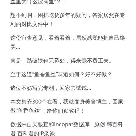
丝里为什么没有鱼”？！
想不到啊，困扰吃货多年的疑问，答案居然在专
利的对比文件中！
这份审查意见，看着看着，居然感觉能把自己馋
哭...
真是，踏破铁鞋无觅处，得来毫不费工夫。
至于这道“鱼香鱼丝”味道如何？好不好做？
诸位不妨写完专利，回家去试试...
本文集齐300个在看，我就变身美食博主，回家
做“鱼香鱼丝”，给你们贴教程！
数据来自天眼查和incopat数据库   原创 韩百科
君 百科君的IP杂谈