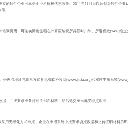
设立的软件企业可享受企业所得税优惠政策。2011年1月1日以后创办软件企业
政策。
和培训费用，可按实际发生额在计算应纳税所得额时扣除。所退税款(14%)给
点地址与联系方式参见省软协官网(www.jssia.org)和双软申报系统(wwwjss
数据，并按要求准备好相关书面材料，然后递交至当地受理点即可。
务维续采用无纸化方式申报，企业在申报系统中按要求填报数据和上传证明材料后