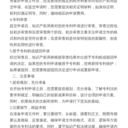
准备好申请文件后，您需要按照规定的程序和要求向知识产权局提
交申请。在提交申请时，您需要提供相关证明材料，如身份证明、
权利归属证明等。同时，缴纳相应的申请费用。
4.专利审查
提交申请后，知识产权局将对您的专利申请进行审查。审查过程包
括初步审查和实质审查两个阶段。初步审查主要关注申请文件的格
式和内容是否符合要求；实质审查则是对发明创造的新颖性、创造
性和实用性进行审查。
5.授予专利权或驳回申请
经过审查后，知识产权局将根据审查结果作出授予专利权或驳回申
请的决定。如果您的专利申请被授予专利权，您将获得专利保护；
如果被驳回，您需要根据驳回决定进行申诉或重新申请。
   二、注意事项
1.提前规划，充分准备
在开始专利申请之前，您需要提前规划，充分准备。了解专利法的
要求和规定，明确自己的创新成果和目标，设计合理的申请方案。
同时，积累相关的文献和资料，为申请打下坚实的基础。
2.注重细节，精益求精
在准备申请文件时，要注重细节。从标题、摘要到正文、附图等都
要认真推敲、反复修改。确保申请文件的格式、语言、逻辑等方面
都符合专利法的要求。同时，遵守知识产权法律法规，确保申请内