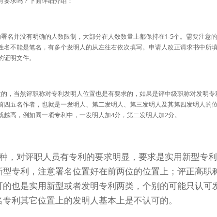
有要求吗？下面详细介绍：
的署名并没有明确的人数限制，大部分在人数数量上都保持在1-5个。需要注意
姓名不能是笔名，有多个发明人的从左往右依次填写。申请人改正请求书中所
的证明文件。
大的，当然评职称对专利发明人位置也是有要求的，如果是评中级职称对发明专
前四五名作者，也就是一发明人、第二发明人、第三发明人及其第四发明人的
就越高，例如同一项专利中，一发明人加4分，第二发明人加2分。
一种，对评职人员有专利的要求明显，要求是实用新型专
新型专利，注意署名位置好在前两位的位置上；评正高职
可的也是实用新型或者发明专利两类，个别的可能只认可
名专利其它位置上的发明人基本上是不认可的。