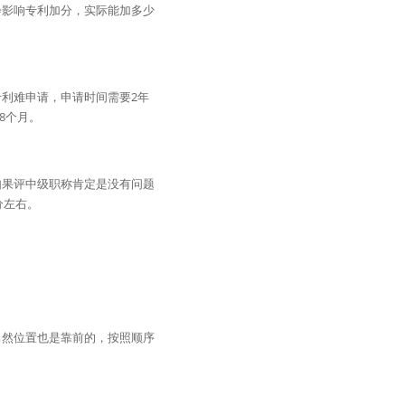
会影响专利加分，实际能加多少
利难申请，申请时间需要2年
8个月。
如果评中级职称肯定是没有问题
分左右。
当然位置也是靠前的，按照顺序