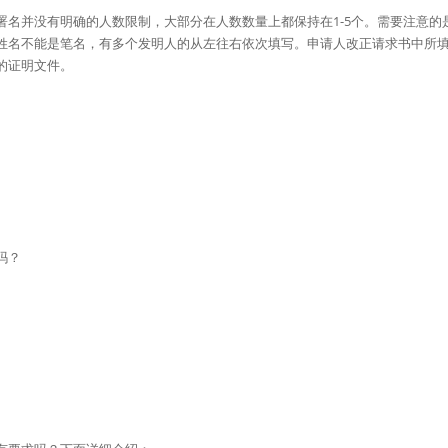
署名并没有明确的人数限制，大部分在人数数量上都保持在1-5个。需要注意的
姓名不能是笔名，有多个发明人的从左往右依次填写。申请人改正请求书中所
的证明文件。
吗？