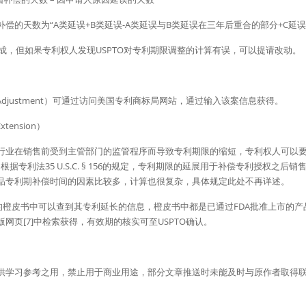
偿的天数为“A类延误+B类延误-A类延误与B类延误在三年后重合的部分+C延误
完成，但如果专利权人发现USPTO对专利期限调整的计算有误，可以提请改动。
rm Adjustment）可通过访问美国专利商标局网站，通过输入该案信息获得。
tension）
行业在销售前受到主管部门的监管程序而导致专利期限的缩短，专利权人可以
nsion）。根据专利法35 U.S.C. § 156的规定，专利期限的延展用于补偿专利授
品专利期补偿时间的因素比较多，计算也很复杂，具体规定此处不再详述。
A的橙皮书中可以查到其专利延长的信息，橙皮书中都是已通过FDA批准上市的
文版网页[7]中检索获得，有效期的核实可至USPTO确认。
供学习参考之用，禁止用于商业用途，部分文章推送时未能及时与原作者取得
。