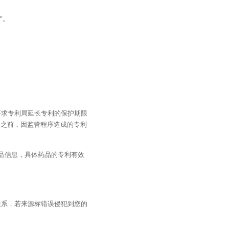
”。
要求专利局延长专利的保护期限
权之后销售之前，因监管程序造成的专利
产品信息，具体药品的专利有效
联系，若来源标错误侵犯到您的