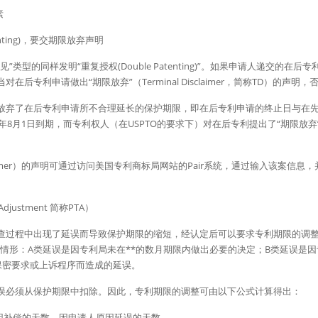
素
enting)，要交期限放弃声明
”类型的同样发明“重复授权(Double Patenting)”。如果申请人递交的在
后专利申请做出“期限放弃”（Terminal Disclaimer，简称TD）的声
放弃了在后专利申请所不合理延长的保护期限，即在后专利申请的终止日与在
5年8月1日到期，而专利权人（在USPTO的要求下）对在后专利提出了“期限放
Disclaimer）的声明可通过访问美国专利商标局网站的Pair系统，通过输入该案
djustment 简称PTA）
过程中出现了延误而导致保护期限的缩短，经认定后可以要求专利期限的调整（Pate
包括三种情形：A类延误是因专利局未在**的数月期限内做出必要的决定；B类延误
保密要求或上诉程序而造成的延误。
误必须从保护期限中扣除。因此，专利期限的调整可由以下公式计算得出：
原因补偿的天数 – 因申请人原因延误的天数