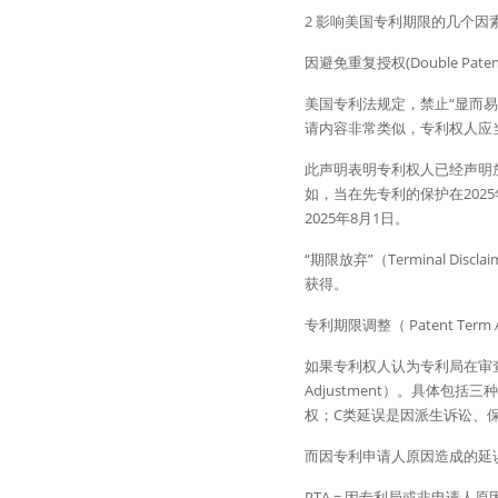
2 影响美国专利期限的几个因
因避免重复授权(Double Pat
美国专利法规定，禁止“显而易见
请内容非常类似，专利权人应当对在
此声明表明专利权人已经声明
如，当在先专利的保护在202
2025年8月1日。
“期限放弃”（Terminal 
获得。
专利期限调整（ Patent Term A
如果专利权人认为专利局在审查
Adjustment）。具体
权；C类延误是因派生诉讼、
而因专利申请人原因造成的延
PTA = 因专利局或非申请人