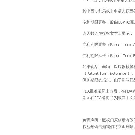
其中因专利局或非申请人原因补
专利期限调整一般由USPTO
该天数会在授权文本上显示：
专利期限调整（Patent Te
专利期限延长（Patent Term Ex
如果食品、药物、医疗器械等
（Patent Term Exte
保护期限的损失。由于影响药
FDA批准某药上市后，在FD
期可在FDA橙皮书[6]或其中
免责声明：版权归原创所有仅
权益烦请告知我们将立即删除