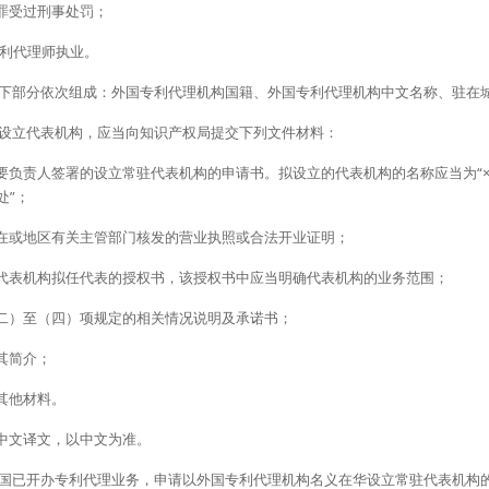
罪受过刑事处罚；
专利代理师执业。
以下部分依次组成：外国专利代理机构国籍、外国专利代理机构中文名称、驻在城
请设立代表机构，应当向知识产权局提交下列文件材料：
要负责人签署的设立常驻代表机构的申请书。拟设立的代表机构的名称应当为“×
处”；
在或地区有关主管部门核发的营业执照或合法开业证明；
代表机构拟任代表的授权书，该授权书中应当明确代表机构的业务范围；
二）至（四）项规定的相关情况说明及承诺书；
其简介；
其他材料。
中文译文，以中文为准。
本国已开办专利代理业务，申请以外国专利代理机构名义在华设立常驻代表机构