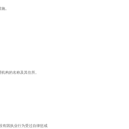
措施。
理机构的名称及其住所。
没有因执业行为受过自律惩戒