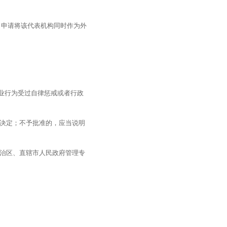
，申请将该代表机构同时作为外
业行为受过自律惩戒或者行政
准决定；不予批准的，应当说明
自治区、直辖市人民政府管理专