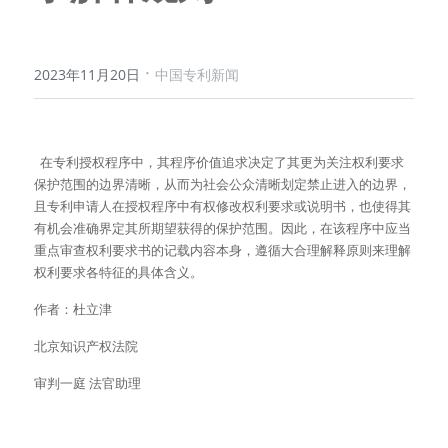
·
2023年11月20日
中国专利新闻
  在专利授权程序中，其程序价值追求决定了其更为关注权利要求
保护范围的边界清晰，从而为社会公众清晰划定禁止进入的边界，
且专利申请人在授权程序中有权修改权利要求或说明书，也使得其
有机会准确界定其所期望获得的保护范围。因此，在该程序中应当
重点审查权利要求书的记载内容本身，遵循大合理解释原则来理解
权利要求各特征的具体含义。
作者：杜立津
北京知识产权法院
审判一庭 法官助理