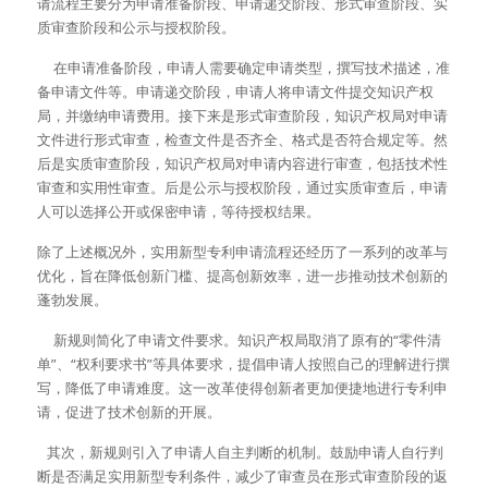
请流程主要分为申请准备阶段、申请递交阶段、形式审查阶段、实
质审查阶段和公示与授权阶段。
     在申请准备阶段，申请人需要确定申请类型，撰写技术描述，准
备申请文件等。申请递交阶段，申请人将申请文件提交知识产权
局，并缴纳申请费用。接下来是形式审查阶段，知识产权局对申请
文件进行形式审查，检查文件是否齐全、格式是否符合规定等。然
后是实质审查阶段，知识产权局对申请内容进行审查，包括技术性
审查和实用性审查。后是公示与授权阶段，通过实质审查后，申请
人可以选择公开或保密申请，等待授权结果。
除了上述概况外，实用新型专利申请流程还经历了一系列的改革与
优化，旨在降低创新门槛、提高创新效率，进一步推动技术创新的
蓬勃发展。
     新规则简化了申请文件要求。知识产权局取消了原有的“零件清
单”、“权利要求书”等具体要求，提倡申请人按照自己的理解进行撰
写，降低了申请难度。这一改革使得创新者更加便捷地进行专利申
请，促进了技术创新的开展。
   其次，新规则引入了申请人自主判断的机制。鼓励申请人自行判
断是否满足实用新型专利条件，减少了审查员在形式审查阶段的返