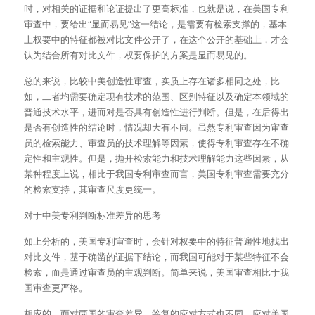
时，对相关的证据和论证提出了更高标准，也就是说，在美国专利
审查中，要给出“显而易见”这一结论，是需要有检索支撑的，基本
上权要中的特征都被对比文件公开了，在这个公开的基础上，才会
认为结合所有对比文件，权要保护的方案是显而易见的。
总的来说，比较中美创造性审查，实质上存在诸多相同之处，比
如，二者均需要确定现有技术的范围、区别特征以及确定本领域的
普通技术水平，进而对是否具有创造性进行判断。但是，在后得出
是否有创造性的结论时，情况却大有不同。虽然专利审查因为审查
员的检索能力、审查员的技术理解等因素，使得专利审查存在不确
定性和主观性。但是，抛开检索能力和技术理解能力这些因素，从
某种程度上说，相比于我国专利审查而言，美国专利审查需要充分
的检索支持，其审查尺度更统一。
对于中美专利判断标准差异的思考
如上分析的，美国专利审查时，会针对权要中的特征普遍性地找出
对比文件，基于确凿的证据下结论，而我国可能对于某些特征不会
检索，而是通过审查员的主观判断。简单来说，美国审查相比于我
国审查更严格。
相应的，面对两国的审查差异，答复的应对方式也不同。应对美国