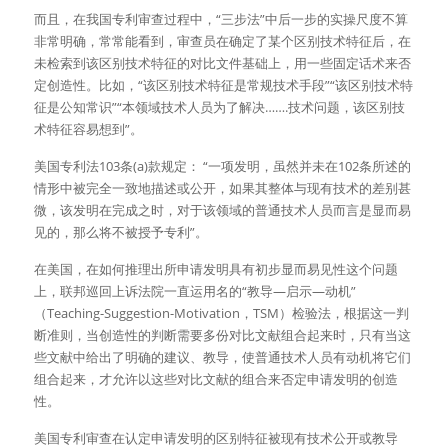
而且，在我国专利审查过程中，“三步法”中后一步的实操尺度不算
非常明确，常常能看到，审查员在确定了某个区别技术特征后，在
未检索到该区别技术特征的对比文件基础上，用一些固定话术来否
定创造性。比如，“该区别技术特征是常规技术手段”“该区别技术特
征是公知常识”“本领域技术人员为了解决…….技术问题，该区别技
术特征容易想到”。
美国专利法103条(a)款规定： “一项发明，虽然并未在102条所述的
情形中被完全一致地描述或公开，如果其整体与现有技术的差别甚
微，该发明在完成之时，对于该领域的普通技术人员而言是显而易
见的，那么将不被授予专利”。
在美国，在如何推理出所申请发明具有初步显而易见性这个问题
上，联邦巡回上诉法院一直运用名的“教导—启示—动机”
（Teaching-Suggestion-Motivation，TSM）检验法，根据这一判
断准则，当创造性的判断需要多份对比文献组合起来时，只有当这
些文献中给出了明确的建议、教导，使普通技术人员有动机将它们
组合起来，才允许以这些对比文献的组合来否定申请发明的创造
性。
美国专利审查在认定申请发明的区别特征被现有技术公开或教导