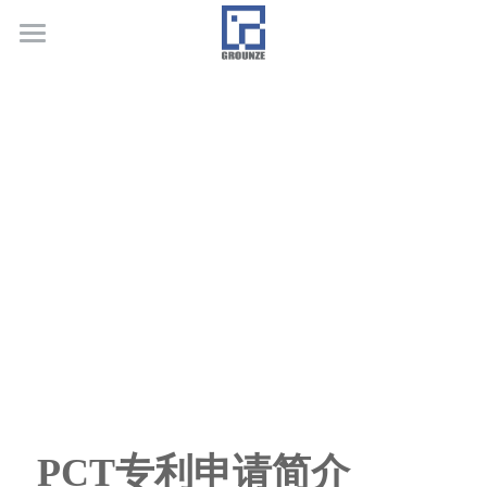
首页
业务领域
关于广正
代表客户
荣誉证书
联系我们
行业新闻
PCT专利申请简介